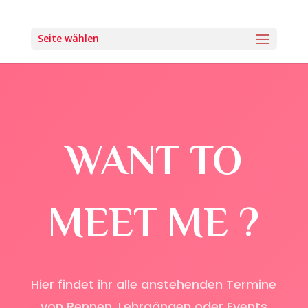
Seite wählen
WANT TO
MEET ME ?
Hier findet ihr alle anstehenden Termine
von Rennen, Lehrgängen oder Events